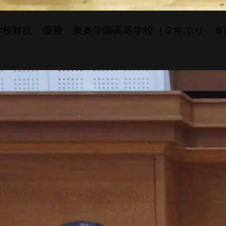
学校対抗 優勝 東奥学園
高等学校（２年ぶり ８