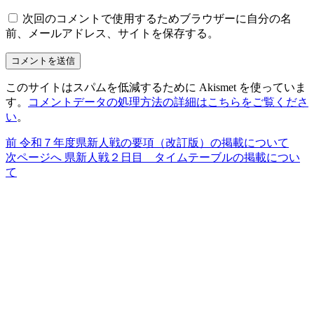
次回のコメントで使用するためブラウザーに自分の名
前、メールアドレス、サイトを保存する。
このサイトはスパムを低減するために Akismet を使っていま
す。
コメントデータの処理方法の詳細はこちらをご覧くださ
い
。
前
前
令和７年度県新人戦の要項（改訂版）の掲載について
投
の
次
次ページへ
県新人戦２日目 タイムテーブルの掲載につい
稿
投
の
て
稿:
投
ナ
稿:
ビ
ゲ
ー
シ
ョ