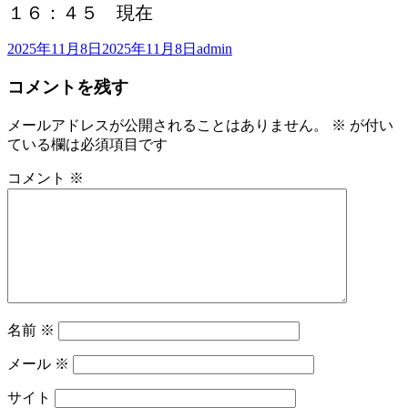
１６：４５ 現在
投
作
2025年11月8日
2025年11月8日
admin
稿
成
コメントを残す
日:
者
メールアドレスが公開されることはありません。
※
が付い
ている欄は必須項目です
コメント
※
名前
※
メール
※
サイト